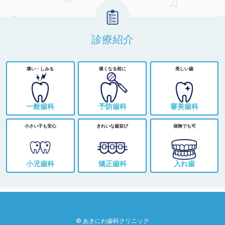
診療紹介
痛い・しみる
痛くなる前に
美しい歯
一般歯科
予防歯科
審美歯科
小さい子も安心
きれいな歯並び
保険でも可
小児歯科
矯正歯科
入れ歯
© あきにわ歯科クリニック