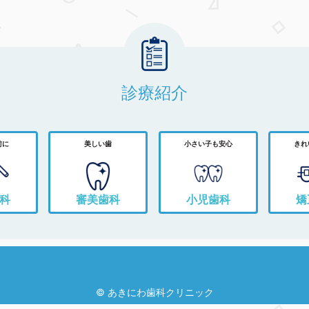
診療紹介
前に
美しい歯
小さい子も安心
きれ
科
審美歯科
小児歯科
矯
© あきにわ歯科クリニック