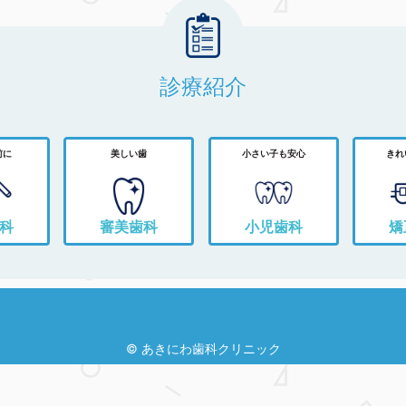
診療紹介
前に
美しい歯
小さい子も安心
きれ
科
審美歯科
小児歯科
矯
© あきにわ歯科クリニック