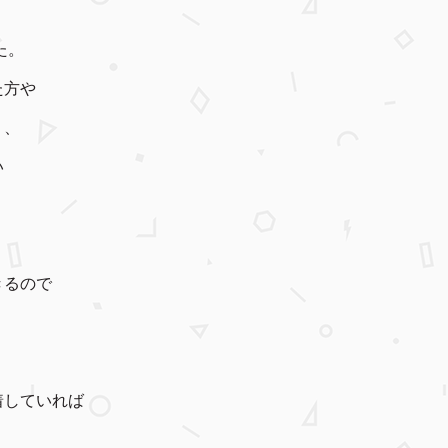
た。
た方や
、、
い
きるので
着していれば
。