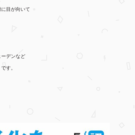
康に目が向いて
ェーデンなど
うです。
！