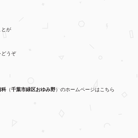
ことが
をどうぞ
歯科
（
千葉市緑区
おゆみ野
）のホームページはこちら