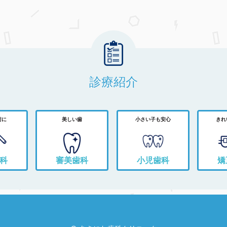
診療紹介
前に
美しい歯
小さい子も安心
きれ
科
審美歯科
小児歯科
矯